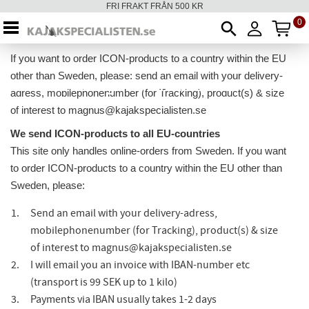
FRI FRAKT FRÅN 500 KR
0
AN
Meny
If you want to order ICON-products to a country within the EU
other than Sweden, please: send an email with your delivery-
2026-07-05 Tagit bort från Kassan
2026-04-01 Tagit bort från Kassan
2024-08-03 Tagit bort från
2024-07-23 Tagit bort från
2024-05-17 Tagit bort från
Titel 1
adress, mobilephonenumber (for Tracking), product(s) & size
of interest to magnus@kajakspecialisten.se
We send ICON-products to all EU-countries
This site only handles online-orders from Sweden. If you want
to order ICON-products to a country within the EU other than
Sweden, please:
Send an email with your delivery-adress,
mobilephonenumber (for Tracking), product(s) & size
of interest to magnus@kajakspecialisten.se
I will email you an invoice with IBAN-number etc
(transport is 99 SEK up to 1 kilo)
Payments via IBAN usually takes 1-2 days