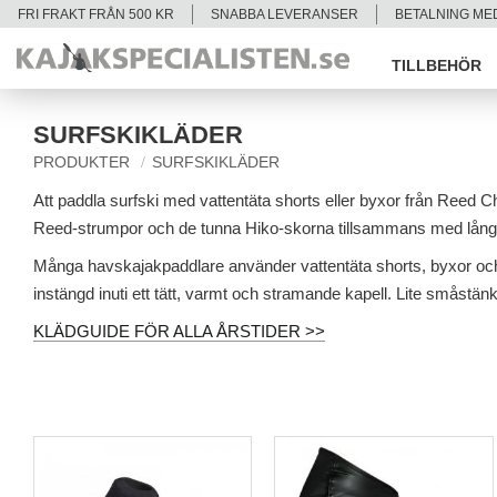
FRI FRAKT FRÅN 500 KR
SNABBA LEVERANSER
BETALNING ME
TILLBEHÖR
SURFSKIKLÄDER
PRODUKTER
SURFSKIKLÄDER
Att paddla surfski med vattentäta shorts eller byxor från Reed Ch
Reed-strumpor och de tunna Hiko-skorna tillsammans med långa R
Många havskajakpaddlare använder vattentäta shorts, byxor och st
instängd inuti ett tätt, varmt och stramande kapell. Lite småstänk
KLÄDGUIDE FÖR ALLA ÅRSTIDER >>