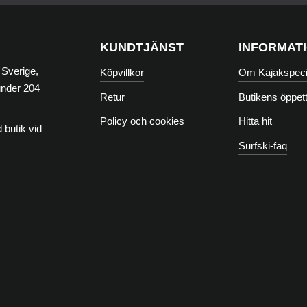
KUNDTJÄNST
INFORMAT
 Sverige,
Köpvillkor
Om Kajakspecia
under 204
Retur
Butikens öppett
Policy och cookies
Hitta hit
 butik vid
Surfski-faq