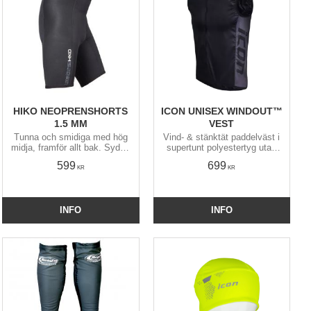
HIKO NEOPRENSHORTS
ICON UNISEX WINDOUT™
1.5 MM
VEST
Tunna och smidiga med hög
Vind- & stänktät paddelväst i
midja, framför allt bak. Sydda
supertunt polyestertyg utan
för bra passform både
foder. Ventilerande stretchnät
599
699
sittande och stående. Passar
i sidorna. Blir knappt blöt och
KR
KR
all typ av paddling.
torkar blixtsnabbt.
INFO
INFO