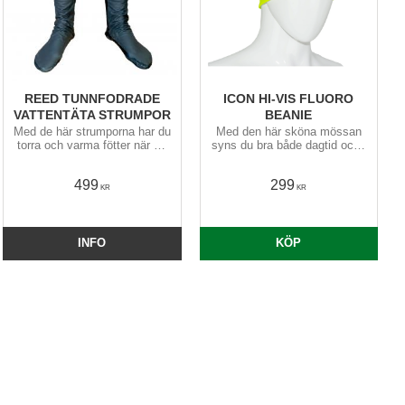
REED TUNNFODRADE
ICON HI-VIS FLUORO
VATTENTÄTA STRUMPOR
BEANIE
Med de här strumporna har du
Med den här sköna mössan
torra och varma fötter när du
syns du bra både dagtid och i
paddlar surfski eller går i
skymning: tunn, välventilerad,
vatten (om du t.ex. går i/ur en
elastisk och går ned ordentligt
499
299
havskajak)
över öronen
KR
KR
INFO
KÖP