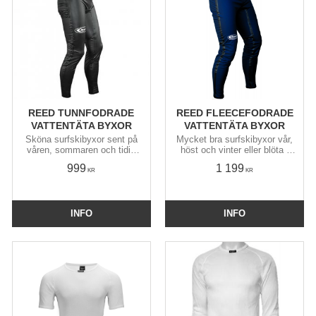
REED TUNNFODRADE
REED FLEECEFODRADE
VATTENTÄTA BYXOR
VATTENTÄTA BYXOR
Sköna surfskibyxor sent på
Mycket bra surfskibyxor vår,
våren, sommaren och tidig
höst och vinter eller blöta /
höst. Förböjda höfter och
kalla / långa sommarturer.
999
1 199
knän samt höga i ryggen.
Förböjda höfter & knän samt
KR
KR
höga i midja & rygg.
INFO
INFO