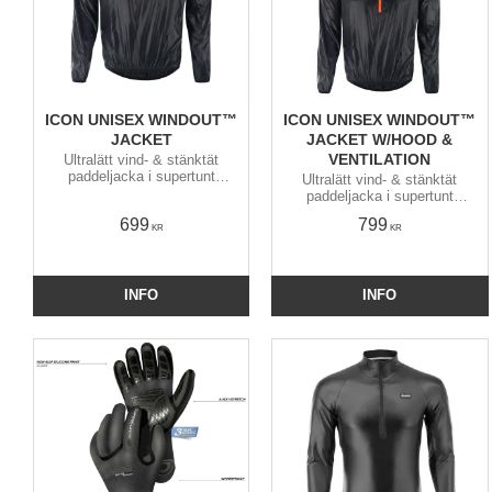
ICON UNISEX WINDOUT™
ICON UNISEX WINDOUT™
JACKET
JACKET W/HOOD &
VENTILATION
Ultralätt vind- & stänktät
paddeljacka i supertunt
Ultralätt vind- & stänktät
polyestertyg utan foder. Blir
paddeljacka i supertunt
knappt blöt och torkar
polyestertyg utan foder. Blir
699
799
blixtsnabbt. Packas liten i
knappt blöt och torkar
KR
KR
insydd ficka.
blixtsnabbt. Packas liten i
insydd ficka.
INFO
INFO