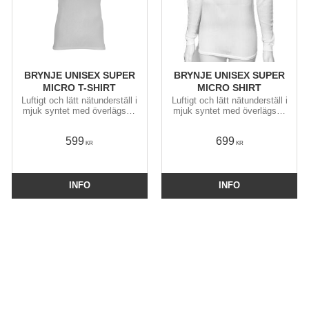
BRYNJE UNISEX SUPER
BRYNJE UNISEX SUPER
MICRO T-SHIRT
MICRO SHIRT
Luftigt och lätt nätunderställ i
Luftigt och lätt nätunderställ i
mjuk syntet med överlägsen
mjuk syntet med överlägsen
fukttransport som torkar
fukttransport som torkar
snabbt och inte luktar lika illa
snabbt och inte luktar lika illa
599
699
som tätare underställ
som tätare underställ
KR
KR
INFO
INFO