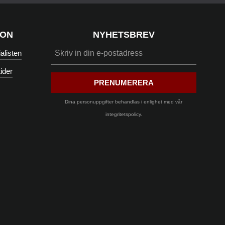
ION
NYHETSBREV
listen
ider
PRENUMERERA
Dina personuppgifter behandlas i enlighet med vår
integritetspolicy
.