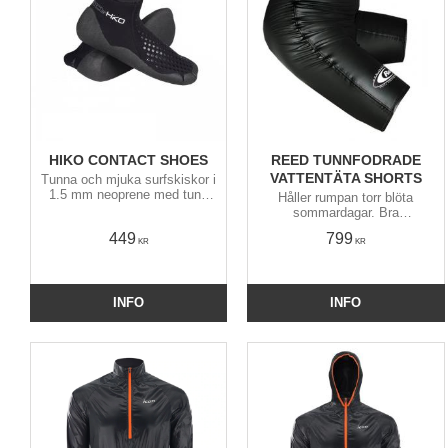
HIKO CONTACT SHOES
REED TUNNFODRADE
VATTENTÄTA SHORTS
Tunna och mjuka surfskiskor i
1.5 mm neoprene med tunn
Håller rumpan torr blöta
friktionssula. Sulan klär även
sommardagar. Bra
hälens baksida som är mot
surfskishorts med förböjda
449
799
botten av surfskin / kajaken.
höfter och höga i ryggen.
KR
KR
INFO
INFO