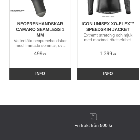
NEOPRENHANDSKAR
ICON UNISEX XO-FLEX™
CAMARO SEAMLESS 1
SPEEDSKIN JACKET
MM
Extremt stretchig och mjuk
med maximal rörelsefrihet.
Vattentäta neoprenehandskar
Vind- & vattentät med
med limmade sömmar, dvs
ventilationspaneler under
inga knöliga eller läckande
499
1 399
armarna och tunt foder på
sömmar. Smidiga på
KR
KR
insidan.
händerna med bibehållen
fingertoppskänsla.
INFO
INFO
Fri frakt från 500 kr