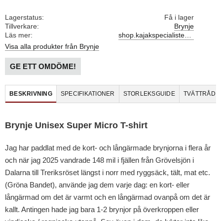
Lagerstatus
Få i lager
Tillverkare
Brynje
Läs mer
shop.kajakspecialisten.se/blog/post/surfskiklader
Visa alla produkter från Brynje
GE ETT OMDÖME!
BESKRIVNING
SPECIFIKATIONER
STORLEKSGUIDE
TVÄTTRÅD
Brynje Unisex Super Micro T-shirt
Jag har paddlat med de kort- och långärmade brynjorna i flera år
och när jag 2025 vandrade 148 mil i fjällen från Grövelsjön i
Dalarna till Treriksröset längst i norr med ryggsäck, tält, mat etc.
(Gröna Bandet), använde jag dem varje dag: en kort- eller
långärmad om det är varmt och en långärmad ovanpå om det är
kallt. Antingen hade jag bara 1-2 brynjor på överkroppen eller