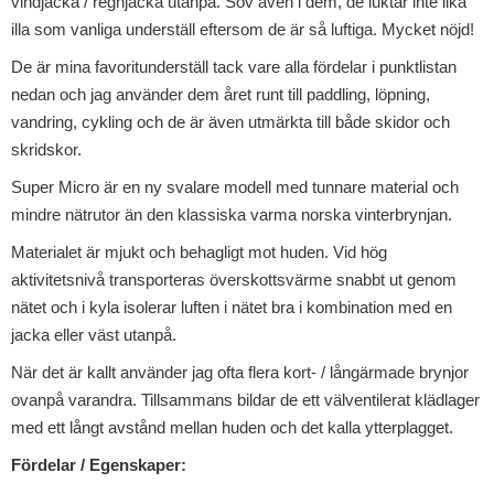
vindjacka / regnjacka utanpå. Sov även i dem, de luktar inte lika
illa som vanliga underställ eftersom de är så luftiga. Mycket nöjd!
De är mina favoritunderställ tack vare alla fördelar i punktlistan
nedan och jag använder dem året runt till paddling, löpning,
vandring, cykling och de är även utmärkta till både skidor och
skridskor.
Super Micro är en ny svalare modell med tunnare material och
mindre nätrutor än den klassiska varma norska vinterbrynjan.
Materialet är mjukt och behagligt mot huden. Vid hög
aktivitetsnivå transporteras överskottsvärme snabbt ut genom
nätet och i kyla isolerar luften i nätet bra i kombination med en
jacka eller väst utanpå.
När det är kallt använder jag ofta flera kort- / långärmade brynjor
ovanpå varandra. Tillsammans bildar de ett välventilerat klädlager
med ett långt avstånd mellan huden och det kalla ytterplagget.
Fördelar / Egenskaper: