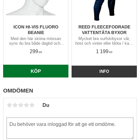
ICON HI-VIS FLUORO
REED FLEECEFODRADE
BEANIE
VATTENTÄTA BYXOR
Med den här sköna mössan
Mycket bra surfskibyxor vår,
syns du bra både dagtid och i
höst och vinter eller blöta / kalla
skymning: tunn, välventilerad,
/ långa sommarturer. Förböjda
299
1 199
elastisk och går ned ordentligt
höfter & knän samt höga i midja
KR
KR
över öronen
& rygg.
KÖP
INFO
OMDÖMEN
Du