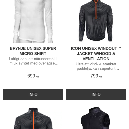
BRYNJE UNISEX SUPER
ICON UNISEX WINDOUT™
MICRO SHIRT
JACKET W/HOOD &
VENTILATION
Luftigt och lätt nätunderställ i
mjuk syntet med överlägsen
Ultralätt vind- & stänktät
fukttransport som torkar snabbt
paddeljacka i supertunt
och inte luktar lika illa som
polyestertyg utan foder. Blir
699
799
tätare underställ
knappt blöt och torkar
KR
KR
blixtsnabbt. Packas liten i
insydd ficka.
INFO
INFO