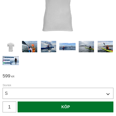
599
KR
Storlek
Antal
KÖP