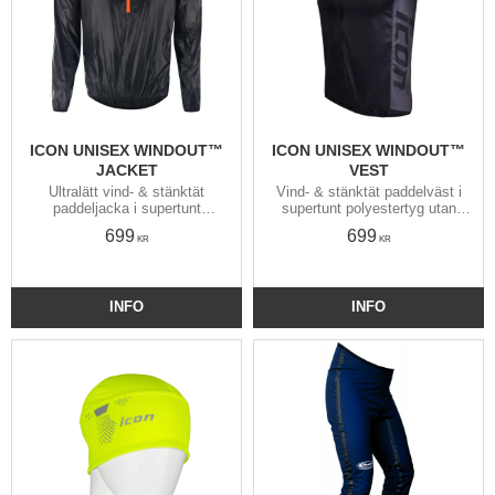
ICON UNISEX WINDOUT™
ICON UNISEX WINDOUT™
JACKET
VEST
Ultralätt vind- & stänktät
Vind- & stänktät paddelväst i
paddeljacka i supertunt
supertunt polyestertyg utan
polyestertyg utan foder. Blir
foder. Ventilerande stretchnät i
699
699
knappt blöt och torkar
sidorna. Blir knappt blöt och
KR
KR
blixtsnabbt. Packas liten i
torkar blixtsnabbt.
insydd ficka.
INFO
INFO