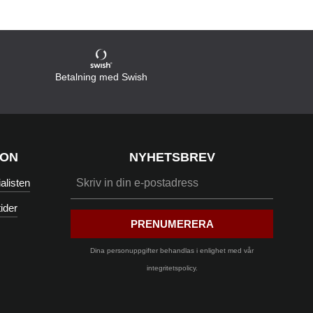
Betalning med Swish
ION
NYHETSBREV
listen
ider
PRENUMERERA
Dina personuppgifter behandlas i enlighet med vår
integritetspolicy
.