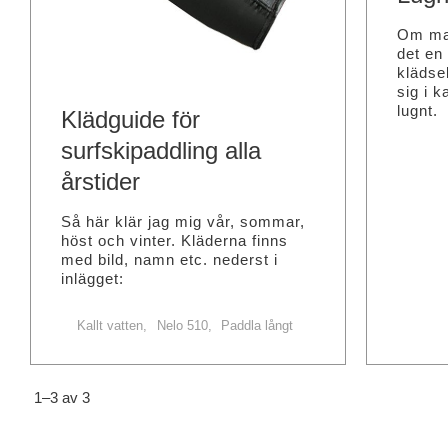
Om man 
det en
klädsel
sig i k
lugnt.
Klädguide för
surfskipaddling alla
årstider
Så här klär jag mig vår, sommar,
höst och vinter. Kläderna finns
med bild, namn etc. nederst i
inlägget:
Kallt vatten
Nelo 510
Paddla långt
1–
3
av
3