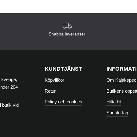
Snabba leveranser
KUNDTJÄNST
INFORMAT
 Sverige,
Köpvillkor
Om Kajakspecia
under 204
Retur
Butikens öppett
Policy och cookies
Hitta hit
 butik vid
Surfski-faq