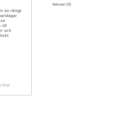
februari (3)
 tio riktigt
uaridagar
sse
till
er och
tiskt
a långt