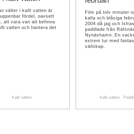
februari
välter i kallt vatten är
Film på tolv minuter om
 uppenbar fördel, oavsett
kalla och blåsiga febr
, att vara van att befinna
2004 då jag och Isfra
allt vatten och hantera det
paddlade från Räfsnäs 
Nynäshamn. En vack
extrem tur med fantas
sällskap.
Kallt vatten
Kallt vatten
Paddl