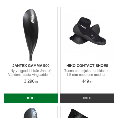
JANTEX GAMMA 500
HIKO CONTACT SHOES
Ny vingpaddel från Jantex!
Tunna och mjuka surfskiskor i
Världens bästa vingpaddel för
1.5 mm neoprene med tunn
de flesta?​
friktionssula. Sulan klär även
3 290
449
hälens baksida som är mot
KR
KR
botten av surfskin / kajaken.
KÖP
INFO