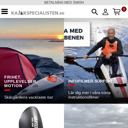
FRI FRAKT FRÅN 500 KR
0
AN
Meny
FRIHET,
INFOFILMER-SURFSKI
UPPLEVELSER,
MOTION
Lär dig mer i våra korta
Skärgårdens vackraste öar
instruktionsfilmer