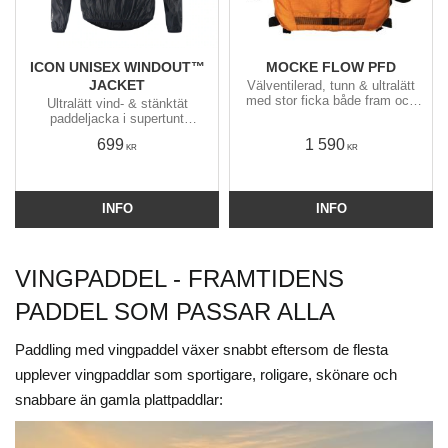
ICON UNISEX WINDOUT™
MOCKE FLOW PFD
JACKET
Välventilerad, tunn & ultralätt
med stor ficka både fram och
Ultralätt vind- & stänktät
bak. ​Den skönaste flytvästen
paddeljacka i supertunt
jag använt, den känns knappt
polyestertyg utan foder. Blir
699
1 590
på kroppen.
knappt blöt och torkar
KR
KR
blixtsnabbt. Packas liten i
insydd ficka.
INFO
INFO
VINGPADDEL - FRAMTIDENS
PADDEL SOM PASSAR ALLA
Paddling med vingpaddel växer snabbt eftersom de flesta
upplever vingpaddlar som sportigare, roligare, skönare och
snabbare än gamla plattpaddlar: