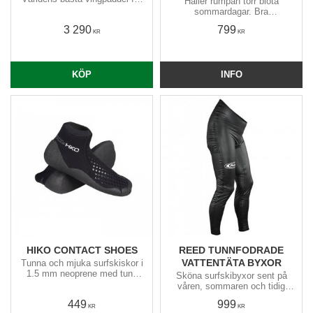
Håller rumpan torr blöta
de flesta?​
sommardagar. Bra
surfskishorts med förböjda
3 290
799
höfter och höga i ryggen.
KR
KR
KÖP
INFO
HIKO CONTACT SHOES
REED TUNNFODRADE
VATTENTÄTA BYXOR
Tunna och mjuka surfskiskor i
1.5 mm neoprene med tunn
Sköna surfskibyxor sent på
friktionssula. Sulan klär även
våren, sommaren och tidig
hälens baksida som är mot
höst. Förböjda höfter och knän
449
999
botten av surfskin / kajaken.
samt höga i ryggen.
KR
KR