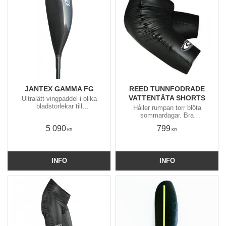
JANTEX GAMMA FG
REED TUNNFODRADE
VATTENTÄTA SHORTS
Ultralätt vingpaddel i olika
bladstorlekar till
Håller rumpan torr blöta
surfskipaddling, havspaddling,
sommardagar. Bra
motion/träning och tävling.
surfskishorts med förböjda
5 090
799
Utvecklas och tillverkas för
höfter och höga i ryggen.
KR
KR
hand i Europa.
INFO
INFO