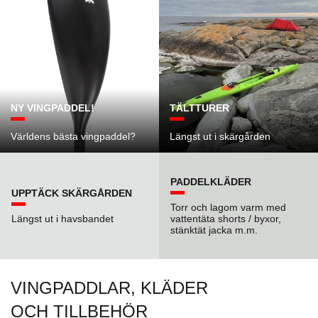
NY VINGPADDEL!
TÄLTTURER
Världens bästa vingpaddel?
Längst ut i skärgården
PADDELKLÄDER
UPPTÄCK SKÄRGÅRDEN
Torr och lagom varm med
Längst ut i havsbandet
vattentäta shorts / byxor,
stänktät jacka m.m.
VINGPADDLAR, KLÄDER
OCH TILLBEHÖR