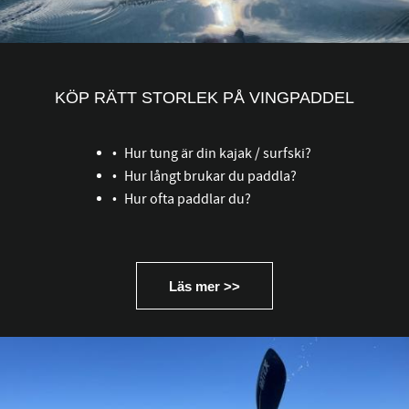
KÖP RÄTT STORLEK PÅ VINGPADDEL
Hur tung är din kajak / surfski?
Hur långt brukar du paddla?
Hur ofta paddlar du?
Läs mer >>