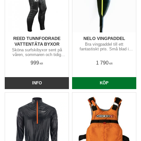
REED TUNNFODRADE
NELO VINGPADDEL
VATTENTÄTA BYXOR
Bra vingpaddel till ett
fantastiskt pris​. Små blad i
Sköna surfskibyxor sent på
tålig plast från Nelo och lätt
våren, sommaren och tidig
kolfiberskaft från Braca.
höst. Förböjda höfter och knän
999
1 790
samt höga i ryggen.
KR
KR
INFO
KÖP